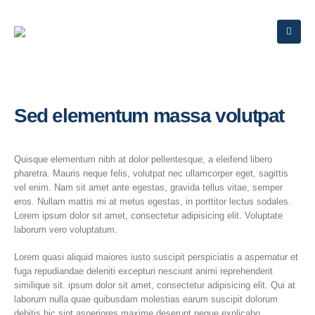
Sed elementum massa volutpat
Quisque elementum nibh at dolor pellentesque, a eleifend libero
pharetra. Mauris neque felis, volutpat nec ullamcorper eget, sagittis
vel enim. Nam sit amet ante egestas, gravida tellus vitae, semper
eros. Nullam mattis mi at metus egestas, in porttitor lectus sodales.
Lorem ipsum dolor sit amet, consectetur adipisicing elit. Voluptate
laborum vero voluptatum.
Lorem quasi aliquid maiores iusto suscipit perspiciatis a aspernatur et
fuga repudiandae deleniti excepturi nesciunt animi reprehenderit
similique sit. ipsum dolor sit amet, consectetur adipisicing elit. Qui at
laborum nulla quae quibusdam molestias earum suscipit dolorum
debitis hic sint asperiores maxime deserunt neque explicabo