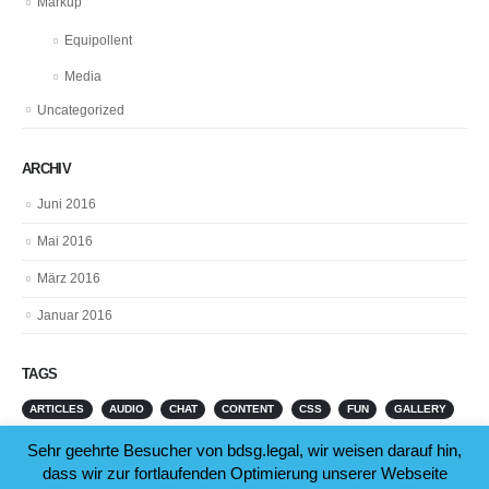
Markup
Equipollent
Media
Uncategorized
ARCHIV
Juni 2016
Mai 2016
März 2016
Januar 2016
TAGS
ARTICLES
AUDIO
CHAT
CONTENT
CSS
FUN
GALLERY
PICTURES
Sehr geehrte Besucher von bdsg.legal, wir weisen darauf hin,
dass wir zur fortlaufenden Optimierung unserer Webseite