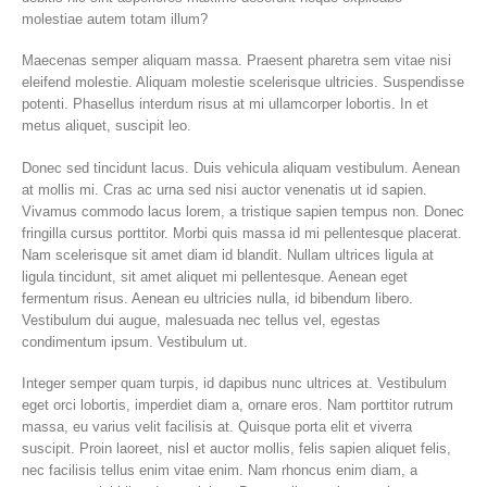
molestiae autem totam illum?
Maecenas semper aliquam massa. Praesent pharetra sem vitae nisi
eleifend molestie. Aliquam molestie scelerisque ultricies. Suspendisse
potenti. Phasellus interdum risus at mi ullamcorper lobortis. In et
metus aliquet, suscipit leo.
Donec sed tincidunt lacus. Duis vehicula aliquam vestibulum. Aenean
at mollis mi. Cras ac urna sed nisi auctor venenatis ut id sapien.
Vivamus commodo lacus lorem, a tristique sapien tempus non. Donec
fringilla cursus porttitor. Morbi quis massa id mi pellentesque placerat.
Nam scelerisque sit amet diam id blandit. Nullam ultrices ligula at
ligula tincidunt, sit amet aliquet mi pellentesque. Aenean eget
fermentum risus. Aenean eu ultricies nulla, id bibendum libero.
Vestibulum dui augue, malesuada nec tellus vel, egestas
condimentum ipsum. Vestibulum ut.
Integer semper quam turpis, id dapibus nunc ultrices at. Vestibulum
eget orci lobortis, imperdiet diam a, ornare eros. Nam porttitor rutrum
massa, eu varius velit facilisis at. Quisque porta elit et viverra
suscipit. Proin laoreet, nisl et auctor mollis, felis sapien aliquet felis,
nec facilisis tellus enim vitae enim. Nam rhoncus enim diam, a