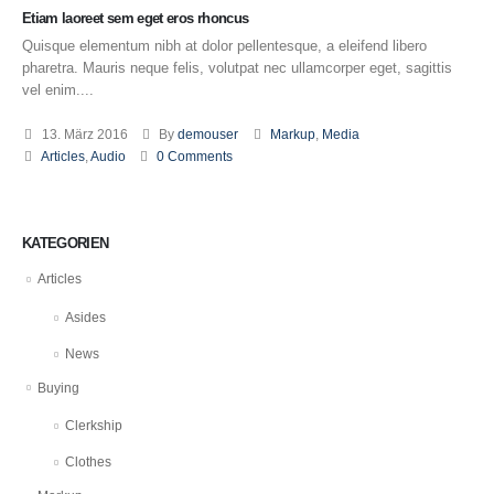
Etiam laoreet sem eget eros rhoncus
Quisque elementum nibh at dolor pellentesque, a eleifend libero
pharetra. Mauris neque felis, volutpat nec ullamcorper eget, sagittis
vel enim....
13. März 2016
By
demouser
Markup
,
Media
Articles
,
Audio
0 Comments
KATEGORIEN
Articles
Asides
News
Buying
Clerkship
Clothes