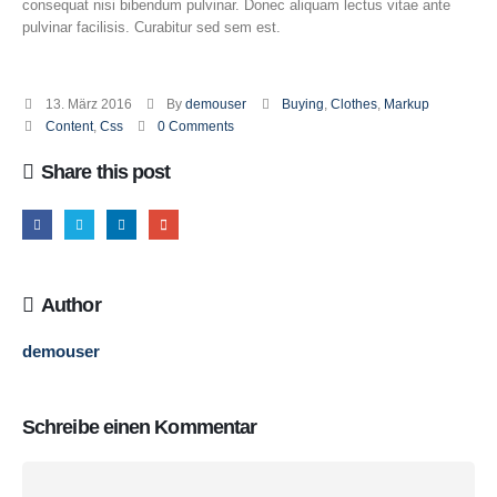
consequat nisi bibendum pulvinar. Donec aliquam lectus vitae ante
pulvinar facilisis. Curabitur sed sem est.
13. März 2016
By
demouser
Buying
,
Clothes
,
Markup
Content
,
Css
0 Comments
Share this post
Author
demouser
Schreibe einen Kommentar