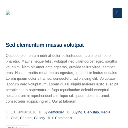
Sed elementum massa volutpat
Quisque elementum nibh at dolor pellentesque, a eleifend libero
pharetra. Mauris neque felis, volutpat nec ullamcorper eget, sagittis
vel enim. Nam sit amet ante egestas, gravida tellus vitae, semper
eros. Nullam mattis mi at metus egestas, in porttitor lectus sodales.
Lorem ipsum dolor sit amet, consectetur adipisicing elit. Voluptate
laborum vero voluptatum. Lorem quasi aliquid maiores iusto suscipit
perspiciatis a aspernatur et fuga repudiandae deleniti excepturi
nesciunt animi reprehenderit similique sit. ipsum dolor sit amet,
consectetur adipisicing elit. Qui at laborum...
13. Januar 2016
By
demouser
Buying
,
Clerkship
,
Media
Chat
,
Content
,
Gallery
0 Comments