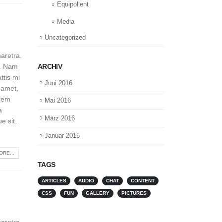
Equipollent
Media
Uncategorized
aretra.
ARCHIV
m. Nam
ttis mi
Juni 2016
 amet,
orem
Mai 2016
a
März 2016
e sit.
Januar 2016
RE...
TAGS
ARTICLES
AUDIO
CHAT
CONTENT
CSS
FUN
GALLERY
PICTURES