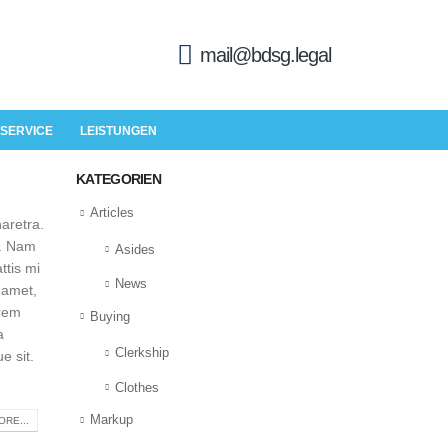
mail@bdsg.legal
SERVICE
LEISTUNGEN
KATEGORIEN
Articles
aretra.
m. Nam
Asides
ttis mi
News
 amet,
orem
Buying
a
Clerkship
e sit.
Clothes
Markup
RE...