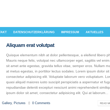
TAKT
DATENSCHUTZERKLÄRUNG
IMPRESSUM
AKTUELLES
Aliquam erat volutpat
Quisque elementum nibh at dolor pellentesque, a eleifend libero ph
Mauris neque felis, volutpat nec ullamcorper eget, sagittis vel eni
sit amet ante egestas, gravida tellus vitae, semper eros. Nullam ma
at metus egestas, in porttitor lectus sodales. Lorem ipsum dolor sit
consectetur adipisicing elit. Voluptate laborum vero voluptatum. L
quasi aliquid maiores iusto suscipit perspiciatis a aspernatur et fug
repudiandae deleniti excepturi nesciunt animi reprehenderit similiqu
ipsum dolor sit amet, consectetur adipisicing elit. Qui at laborum...
Gallery
,
Pictures
0 Comments
READ MO