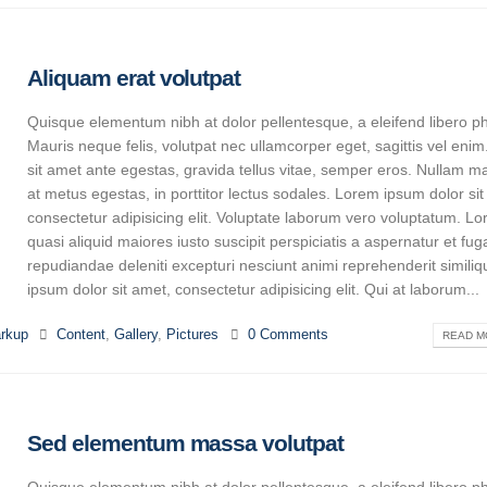
Aliquam erat volutpat
Quisque elementum nibh at dolor pellentesque, a eleifend libero ph
Mauris neque felis, volutpat nec ullamcorper eget, sagittis vel eni
sit amet ante egestas, gravida tellus vitae, semper eros. Nullam ma
at metus egestas, in porttitor lectus sodales. Lorem ipsum dolor sit
consectetur adipisicing elit. Voluptate laborum vero voluptatum. L
quasi aliquid maiores iusto suscipit perspiciatis a aspernatur et fug
repudiandae deleniti excepturi nesciunt animi reprehenderit similiqu
ipsum dolor sit amet, consectetur adipisicing elit. Qui at laborum...
rkup
Content
,
Gallery
,
Pictures
0 Comments
READ MO
Sed elementum massa volutpat