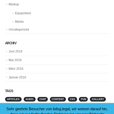
Markup
Equipollent
Media
Uncategorized
ARCHIV
Juni 2016
Mai 2016
März 2016
Januar 2016
TAGS
ARTICLES
AUDIO
CHAT
CONTENT
CSS
FUN
GALLERY
PICTURES
Sehr geehrte Besucher von bdsg.legal, wir weisen darauf hin,