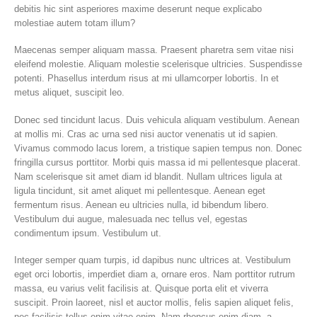
debitis hic sint asperiores maxime deserunt neque explicabo
molestiae autem totam illum?
Maecenas semper aliquam massa. Praesent pharetra sem vitae nisi
eleifend molestie. Aliquam molestie scelerisque ultricies. Suspendisse
potenti. Phasellus interdum risus at mi ullamcorper lobortis. In et
metus aliquet, suscipit leo.
Donec sed tincidunt lacus. Duis vehicula aliquam vestibulum. Aenean
at mollis mi. Cras ac urna sed nisi auctor venenatis ut id sapien.
Vivamus commodo lacus lorem, a tristique sapien tempus non. Donec
fringilla cursus porttitor. Morbi quis massa id mi pellentesque placerat.
Nam scelerisque sit amet diam id blandit. Nullam ultrices ligula at
ligula tincidunt, sit amet aliquet mi pellentesque. Aenean eget
fermentum risus. Aenean eu ultricies nulla, id bibendum libero.
Vestibulum dui augue, malesuada nec tellus vel, egestas
condimentum ipsum. Vestibulum ut.
Integer semper quam turpis, id dapibus nunc ultrices at. Vestibulum
eget orci lobortis, imperdiet diam a, ornare eros. Nam porttitor rutrum
massa, eu varius velit facilisis at. Quisque porta elit et viverra
suscipit. Proin laoreet, nisl et auctor mollis, felis sapien aliquet felis,
nec facilisis tellus enim vitae enim. Nam rhoncus enim diam, a